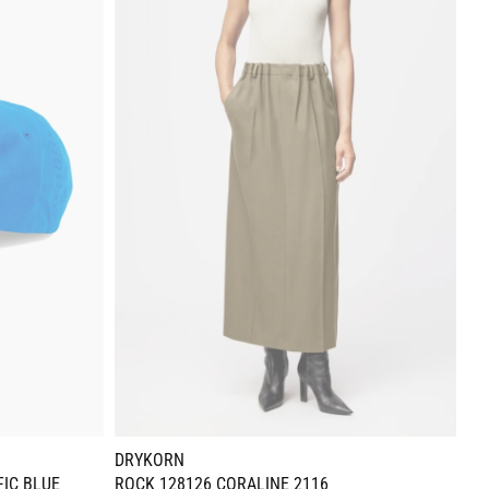
DRYKORN
BA
FIC BLUE
ROCK 128126 CORALINE 2116
RO