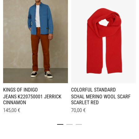
KINGS OF INDIGO
COLORFUL STANDARD
JEANS K220750001 JERRICK
SCHAL MERINO WOOL SCARF
CINNAMON
SCARLET RED
145,00
€
70,00
€
Dieses
Details
Details
Produkt
weist