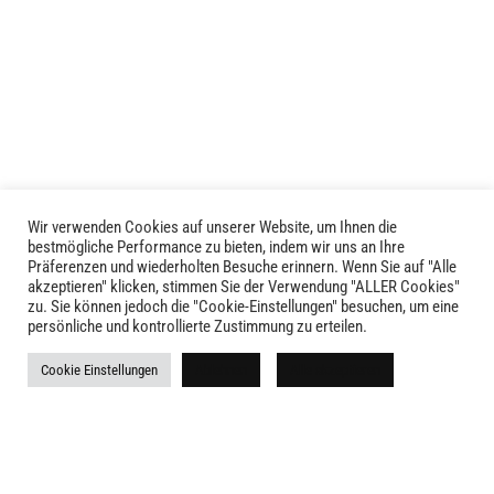
mehrere
Varianten
auf.
Die
Optionen
können
auf
der
Produktseite
Wir verwenden Cookies auf unserer Website, um Ihnen die
LIVID © 2024
bestmögliche Performance zu bieten, indem wir uns an Ihre
gewählt
Präferenzen und wiederholten Besuche erinnern. Wenn Sie auf "Alle
werden
akzeptieren" klicken, stimmen Sie der Verwendung "ALLER Cookies"
Kontakt
zu. Sie können jedoch die "Cookie-Einstellungen" besuchen, um eine
persönliche und kontrollierte Zustimmung zu erteilen.
Versandkosten
Cookie Einstellungen
Ablehnen
Alle akzeptieren
Rückgabe
Widerruf
AGB
Impressum