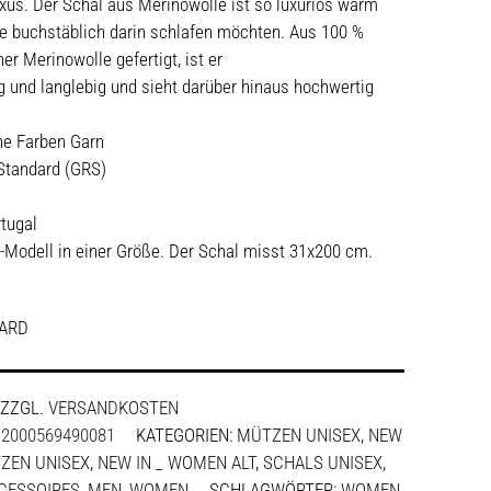
xus. Der Schal aus Merinowolle ist so luxuriös warm
ie buchstäblich darin schlafen möchten. Aus 100 %
ner Merinowolle gefertigt, ist er
 und langlebig und sieht darüber hinaus hochwertig
he Farben Garn
 Standard (GRS)
rtugal
x-Modell in einer Größe. Der Schal misst 31x200 cm.
ARD
ZZGL.
VERSANDKOSTEN
:
2000569490081
KATEGORIEN:
MÜTZEN UNISEX
,
NEW
ZEN UNISEX
,
NEW IN _ WOMEN ALT
,
SCHALS UNISEX
,
CESSOIRES
,
MEN
,
WOMEN
SCHLAGWÖRTER:
WOMEN
,