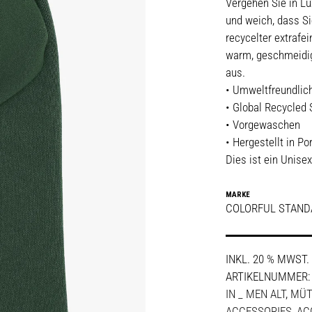
Vergehen Sie in Lu
und weich, dass S
recycelter extrafei
warm, geschmeidig
aus.
• Umweltfreundlic
• Global Recycled
• Vorgewaschen
• Hergestellt in Po
Dies ist ein Unise
MARKE
COLORFUL STAND
INKL. 20 % MWST.
ARTIKELNUMMER
IN _ MEN ALT
,
MÜT
ACCESSORIES
,
AC