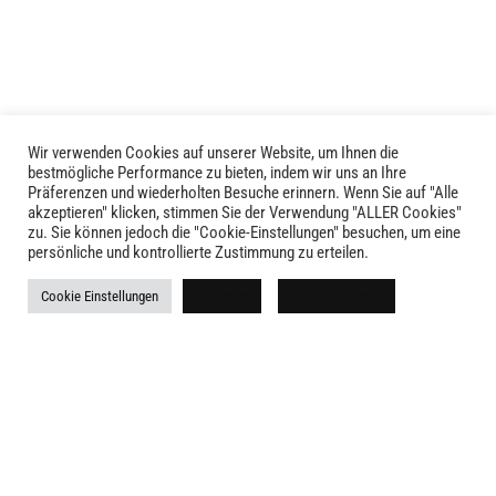
Die
Optionen
können
auf
der
Produktseite
Wir verwenden Cookies auf unserer Website, um Ihnen die
LIVID © 2024
bestmögliche Performance zu bieten, indem wir uns an Ihre
gewählt
Präferenzen und wiederholten Besuche erinnern. Wenn Sie auf "Alle
werden
akzeptieren" klicken, stimmen Sie der Verwendung "ALLER Cookies"
Kontakt
zu. Sie können jedoch die "Cookie-Einstellungen" besuchen, um eine
persönliche und kontrollierte Zustimmung zu erteilen.
Versandkosten
Cookie Einstellungen
Ablehnen
Alle akzeptieren
Rückgabe
Widerruf
AGB
Impressum
Datenschutz