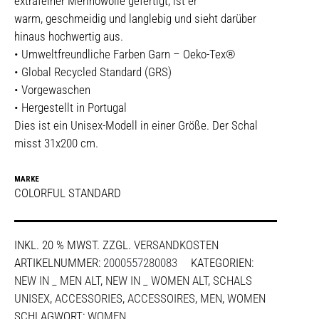
extrafeiner Merinowolle gefertigt, ist er
warm, geschmeidig und langlebig und sieht darüber
hinaus hochwertig aus.
• Umweltfreundliche Farben Garn – Oeko-Tex®
• Global Recycled Standard (GRS)
• Vorgewaschen
• Hergestellt in Portugal
Dies ist ein Unisex-Modell in einer Größe. Der Schal
misst 31x200 cm.
MARKE
COLORFUL STANDARD
INKL. 20 % MWST.
ZZGL.
VERSANDKOSTEN
ARTIKELNUMMER:
2000557280083
KATEGORIEN:
NEW IN _ MEN ALT
,
NEW IN _ WOMEN ALT
,
SCHALS
UNISEX
,
ACCESSORIES
,
ACCESSOIRES
,
MEN
,
WOMEN
SCHLAGWORT:
WOMEN