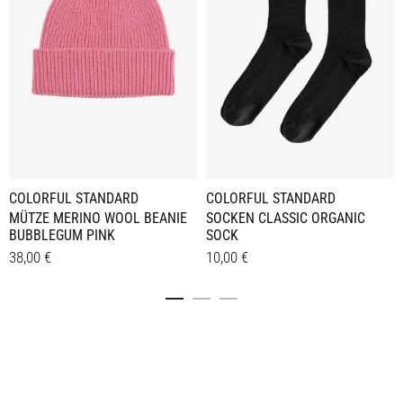
COLORFUL STANDARD
COLORFUL STANDARD
MÜTZE MERINO WOOL BEANIE
SOCKEN CLASSIC ORGANIC
BUBBLEGUM PINK
SOCK
38,00
€
10,00
€
Dieses
Details
Details
Produkt
weist
mehrere
Varianten
auf.