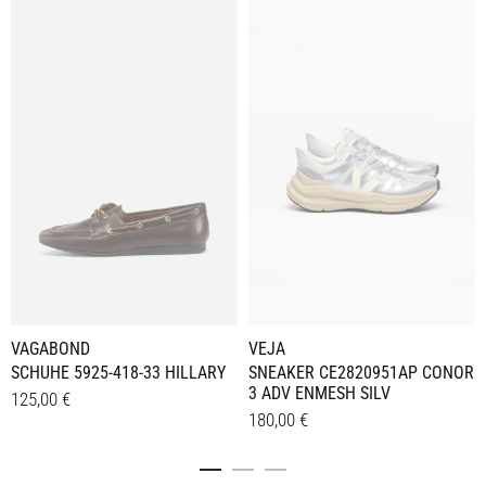
VAGABOND
VEJA
SCHUHE 5925-418-33 HILLARY
SNEAKER CE2820951AP CONOR
3 ADV ENMESH SILV
125,00
€
180,00
€
Dieses
Details
Dieses
Details
Produkt
Produkt
weist