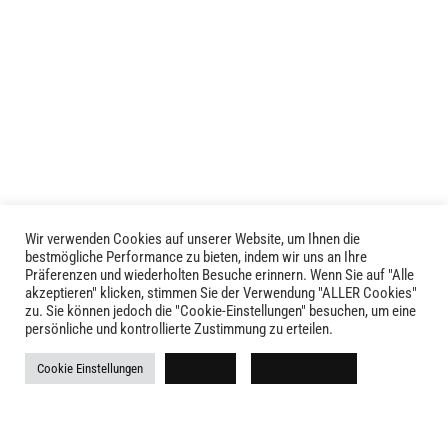
weist
mehrere
mehrere
Varianten
Varianten
auf.
auf.
Die
Die
Optionen
Optionen
können
können
auf
auf
der
der
Produktseite
Produktseite
gewählt
Wir verwenden Cookies auf unserer Website, um Ihnen die
LIVID © 2024
bestmögliche Performance zu bieten, indem wir uns an Ihre
gewählt
werden
Präferenzen und wiederholten Besuche erinnern. Wenn Sie auf "Alle
werden
akzeptieren" klicken, stimmen Sie der Verwendung "ALLER Cookies"
Kontakt
zu. Sie können jedoch die "Cookie-Einstellungen" besuchen, um eine
persönliche und kontrollierte Zustimmung zu erteilen.
Versandkosten
Cookie Einstellungen
Ablehnen
Alle akzeptieren
Rückgabe
Widerruf
AGB