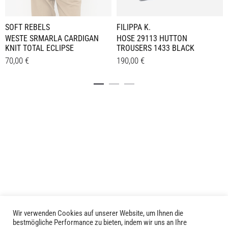
SOFT REBELS
FILIPPA K.
WESTE SRMARLA CARDIGAN
HOSE 29113 HUTTON
KNIT TOTAL ECLIPSE
TROUSERS 1433 BLACK
70,00
€
190,00
€
Dieses
Dieses
Details
Details
Produkt
Produkt
weist
weist
mehrere
mehrere
Varianten
Varianten
auf.
auf.
Die
Die
Optionen
Optionen
können
können
auf
auf
der
der
Produktseite
Produktseite
Wir verwenden Cookies auf unserer Website, um Ihnen die
LIVID © 2024
bestmögliche Performance zu bieten, indem wir uns an Ihre
gewählt
gewählt