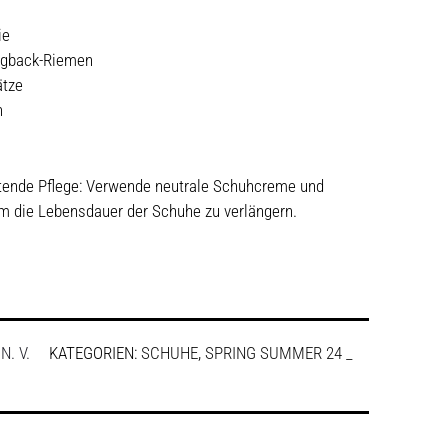
ie
ingback-Riemen
ätze
n
ltende Pflege: Verwende neutrale Schuhcreme und
um die Lebensdauer der Schuhe zu verlängern.
:
N. V.
KATEGORIEN:
SCHUHE
,
SPRING SUMMER 24 _