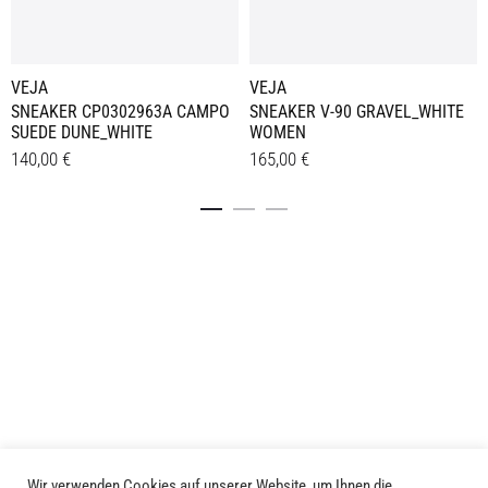
VEJA
VEJA
SNEAKER CP0302963A CAMPO
SNEAKER V-90 GRAVEL_WHITE
SUEDE DUNE_WHITE
WOMEN
140,00
€
165,00
€
Dieses
Dieses
Details
Details
Produkt
Produkt
weist
weist
mehrere
mehrere
Varianten
Varianten
auf.
auf.
Die
Die
Optionen
Optionen
können
können
auf
auf
der
der
Produktseite
Produktseite
Wir verwenden Cookies auf unserer Website, um Ihnen die