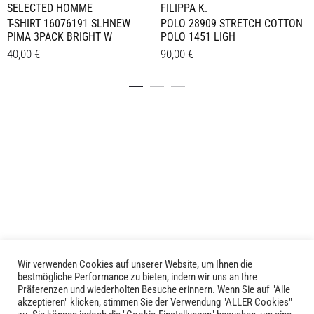
SELECTED HOMME
FILIPPA K.
T-SHIRT 16076191 SLHNEW
POLO 28909 STRETCH COTTON
PIMA 3PACK BRIGHT W
POLO 1451 LIGH
40,00
€
90,00
€
Dieses
Dieses
Details
Details
Produkt
Produkt
weist
weist
mehrere
mehrere
Varianten
Varianten
auf.
auf.
Die
Die
Optionen
Optionen
können
können
auf
auf
der
der
Produktseite
Produktseite
Wir verwenden Cookies auf unserer Website, um Ihnen die
LIVID © 2024
bestmögliche Performance zu bieten, indem wir uns an Ihre
gewählt
gewählt
Präferenzen und wiederholten Besuche erinnern. Wenn Sie auf "Alle
werden
werden
akzeptieren" klicken, stimmen Sie der Verwendung "ALLER Cookies"
Kontakt