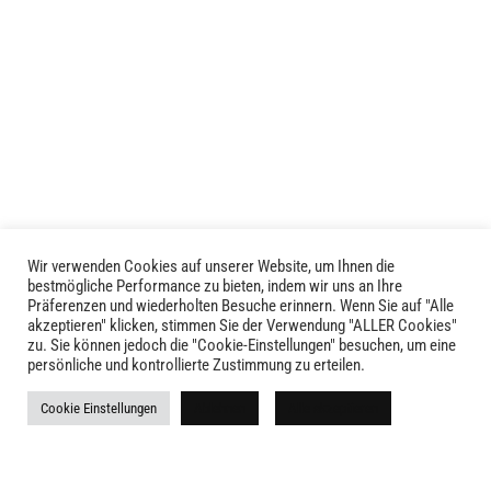
Wir verwenden Cookies auf unserer Website, um Ihnen die
LIVID © 2024
bestmögliche Performance zu bieten, indem wir uns an Ihre
Präferenzen und wiederholten Besuche erinnern. Wenn Sie auf "Alle
akzeptieren" klicken, stimmen Sie der Verwendung "ALLER Cookies"
Kontakt
zu. Sie können jedoch die "Cookie-Einstellungen" besuchen, um eine
persönliche und kontrollierte Zustimmung zu erteilen.
Versandkosten
Cookie Einstellungen
Ablehnen
Alle akzeptieren
Rückgabe
Widerruf
AGB