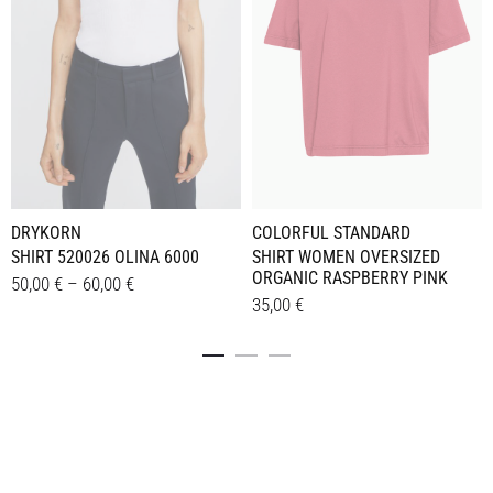
DRYKORN
COLORFUL STANDARD
SHIRT 520026 OLINA 6000
SHIRT WOMEN OVERSIZED
ORGANIC RASPBERRY PINK
50,00
€
–
60,00
€
35,00
€
Dieses
Details
Dieses
Details
Produkt
Produkt
weist
weist
mehrere
mehrere
Varianten
Varianten
auf.
auf.
Die