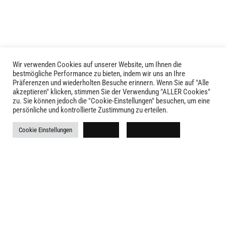
Die
Optionen
Optionen
können
können
auf
auf
der
der
Produktseite
Produktseite
gewählt
Wir verwenden Cookies auf unserer Website, um Ihnen die
LIVID © 2024
bestmögliche Performance zu bieten, indem wir uns an Ihre
gewählt
werden
Präferenzen und wiederholten Besuche erinnern. Wenn Sie auf "Alle
werden
akzeptieren" klicken, stimmen Sie der Verwendung "ALLER Cookies"
Kontakt
zu. Sie können jedoch die "Cookie-Einstellungen" besuchen, um eine
persönliche und kontrollierte Zustimmung zu erteilen.
Versandkosten
Cookie Einstellungen
Ablehnen
Alle akzeptieren
Rückgabe
Widerruf
AGB
Impressum
Datenschutz
Newsletter