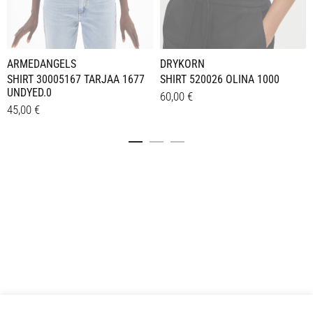
ARMEDANGELS
DRYKORN
SHIRT 30005167 TARJAA 1677
SHIRT 520026 OLINA 1000
UNDYED.0
60,00
€
45,00
€
Dieses
Details
Dieses
Details
Produkt
Produkt
weist
weist
mehrere
mehrere
Varianten
Varianten
auf.
auf.
Die
Die
Optionen
Optionen
können
können
auf
auf
der
der
Produktseite