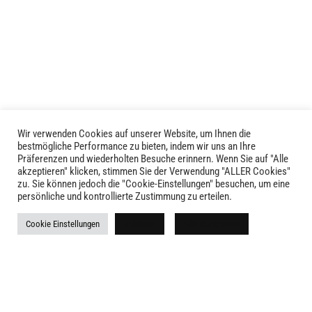
auf.
Varianten
Die
auf.
Optionen
Die
können
Optionen
auf
können
der
auf
Produktseite
der
gewählt
Produktseite
Wir verwenden Cookies auf unserer Website, um Ihnen die
LIVID © 2024
werden
bestmögliche Performance zu bieten, indem wir uns an Ihre
gewählt
Präferenzen und wiederholten Besuche erinnern. Wenn Sie auf "Alle
werden
akzeptieren" klicken, stimmen Sie der Verwendung "ALLER Cookies"
Kontakt
zu. Sie können jedoch die "Cookie-Einstellungen" besuchen, um eine
persönliche und kontrollierte Zustimmung zu erteilen.
Versandkosten
Cookie Einstellungen
Ablehnen
Alle akzeptieren
Rückgabe
Widerruf
AGB
Impressum