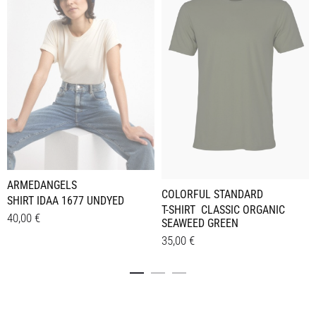
ARMEDANGELS
COLORFUL STANDARD
SHIRT IDAA 1677 UNDYED
T-SHIRT CLASSIC ORGANIC
40,00
€
SEAWEED GREEN
Dieses
35,00
€
Details
Produkt
Dieses
Details
weist
Produkt
mehrere
weist
Varianten
mehrere