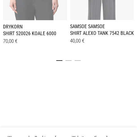
SAMSOE SAMSOE
DRYKORN
SHIRT ALEXO TANK 7542 BLACK
SHIRT 520026 KOALE 6000
40,00
€
70,00
€
Dieses
Dieses
Details
Details
Produkt
Produkt
weist
weist
mehrere
mehrere
Varianten
Varianten
auf.
auf.
Die
Die
Optionen
Optionen
können
können
auf
auf
der
der
Produktseite
Produktseite