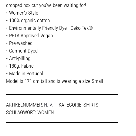
cropped box cut you've been waiting for!
• Women's Style
• 100% organic cotton
• Environmentally Friendly Dye - Oeko-Tex®
• PETA Approved Vegan
• Pre-washed
• Garment Dyed
• Anti-pilling
• 180g. Fabric
• Made in Portugal
Model is 171 cm tall and is wearing a size Small
ARTIKELNUMMER:
N. V.
KATEGORIE:
SHIRTS
SCHLAGWORT:
WOMEN