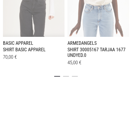
BASIC APPAREL
ARMEDANGELS
SHIRT BASIC APPAREL
SHIRT 30005167 TARJAA 1677
UNDYED.0
70,00
€
45,00
€
Dieses
Details
Dieses
Details
Produkt
Produkt
weist
weist
mehrere
mehrere
Varianten
Varianten
auf.
auf.
Die
Die
Optionen
Optionen
können
können
auf