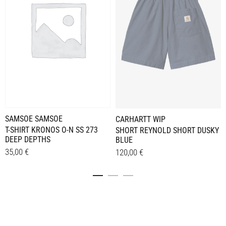
SAMSOE SAMSOE
CARHARTT WIP
T-SHIRT KRONOS O-N SS 273
SHORT REYNOLD SHORT DUSKY
DEEP DEPTHS
BLUE
35,00
€
120,00
€
Dieses
Dieses
Details
Details
Produkt
Produkt
weist
weist
mehrere
mehrere
Varianten
Varianten