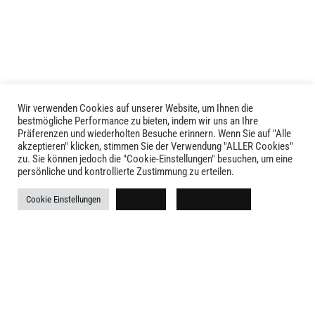
auf.
auf.
Die
Die
Optionen
Optionen
können
können
auf
auf
der
der
Produktseite
Produktseite
Wir verwenden Cookies auf unserer Website, um Ihnen die
LIVID © 2024
gewählt
bestmögliche Performance zu bieten, indem wir uns an Ihre
gewählt
Präferenzen und wiederholten Besuche erinnern. Wenn Sie auf "Alle
werden
werden
akzeptieren" klicken, stimmen Sie der Verwendung "ALLER Cookies"
Kontakt
zu. Sie können jedoch die "Cookie-Einstellungen" besuchen, um eine
persönliche und kontrollierte Zustimmung zu erteilen.
Versandkosten
Cookie Einstellungen
Ablehnen
Alle akzeptieren
Rückgabe
Widerruf
AGB
Impressum
Datenschutz