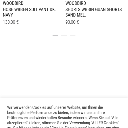
WOODBIRD
WOODBIRD
HOSE WBBEN SUIT PANT DK.
SHORTS WBBIN GUAN SHORTS
NAVY
SAND MEL.
130,00
€
90,00
€
Dieses
Dieses
Details
Details
Produkt
Produkt
weist
weist
mehrere
mehrere
Varianten
Varianten
auf.
auf.
Die
Die
Optionen
Optionen
können
können
auf
auf
der
der
Produktseite
Produktseite
Wir verwenden Cookies auf unserer Website, um Ihnen die
LIVID © 2024
bestmögliche Performance zu bieten, indem wir uns an Ihre
gewählt
gewählt
Präferenzen und wiederholten Besuche erinnern. Wenn Sie auf "Alle
werden
werden
akzeptieren" klicken, stimmen Sie der Verwendung "ALLER Cookies"
Kontakt