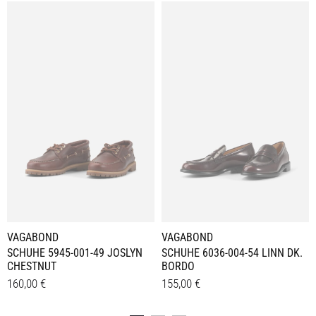
VAGABOND
VAGABOND
SCHUHE 5945-001-49 JOSLYN
SCHUHE 6036-004-54 LINN DK.
CHESTNUT
BORDO
160,00
€
155,00
€
Dieses
Dieses
Details
Details