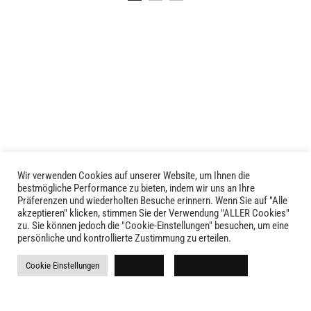
Produkt
Produkt
weist
weist
mehrere
mehrere
Varianten
Varianten
auf.
auf.
Die
Die
Optionen
Optionen
können
können
auf
auf
der
der
Produktseite
Produktseite
Wir verwenden Cookies auf unserer Website, um Ihnen die
LIVID © 2024
bestmögliche Performance zu bieten, indem wir uns an Ihre
gewählt
gewählt
Präferenzen und wiederholten Besuche erinnern. Wenn Sie auf "Alle
werden
werden
akzeptieren" klicken, stimmen Sie der Verwendung "ALLER Cookies"
Kontakt
zu. Sie können jedoch die "Cookie-Einstellungen" besuchen, um eine
persönliche und kontrollierte Zustimmung zu erteilen.
Versandkosten
Cookie Einstellungen
Ablehnen
Alle akzeptieren
Rückgabe
Widerruf