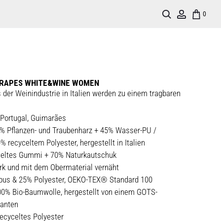
Search
Account
0
GRAPES WHITE&WINE WOMEN
 der Weinindustrie in Italien werden zu einem tragbaren
 Portugal, Guimarães
5% Pflanzen- und Traubenharz + 45% Wasser-PU /
% recyceltem Polyester, hergestellt in Italien
celtes Gummi + 70% Naturkautschuk
ark und mit dem Obermaterial vernäht
bus & 25% Polyester, OEKO-TEX® Standard 100
00% Bio-Baumwolle, hergestellt von einem GOTS-
ranten
recyceltes Polyester