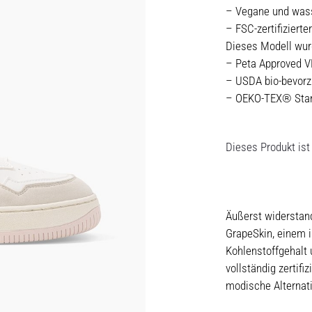
– Vegane und wass
– FSC-zertifizierte
Dieses Modell wurde
– Peta Approved 
– USDA bio-bevorz
– OEKO-TEX® Stan
Dieses Produkt ist 
Äußerst widerstan
GrapeSkin, einem i
Kohlenstoffgehalt 
vollständig zertifi
modische Alternati