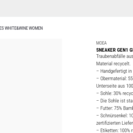
ES WHITE&WINE WOMEN
MOEA
SNEAKER GEN1 
Traubenabfälle aus
Material recycelt.
– Handgefertigt in
– Obermaterial: 5
Unterseite aus 100
– Sohle: 30% recy
– Die Sohle ist st
– Futter: 75% Bam
– Schnürsenkel: 1
zertifizierten Liefe
– Etiketten: 100% 