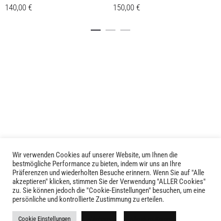
140,00
€
150,00
€
Dieses
Dieses
Details
Details
Produkt
Produkt
weist
weist
mehrere
mehrere
Varianten
Varianten
auf.
auf.
Die
Die
Optionen
Optionen
können
können
auf
auf
der
der
Produktseite
Produktseite
Wir verwenden Cookies auf unserer Website, um Ihnen die
LIVID © 2024
bestmögliche Performance zu bieten, indem wir uns an Ihre
gewählt
gewählt
Präferenzen und wiederholten Besuche erinnern. Wenn Sie auf "Alle
werden
werden
akzeptieren" klicken, stimmen Sie der Verwendung "ALLER Cookies"
Kontakt
zu. Sie können jedoch die "Cookie-Einstellungen" besuchen, um eine
persönliche und kontrollierte Zustimmung zu erteilen.
Versandkosten
Cookie Einstellungen
Ablehnen
Alle akzeptieren
Rückgabe