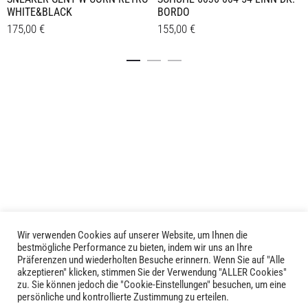
WHITE&BLACK
BORDO
175,00
€
155,00
€
Dieses
Dieses
Details
Details
Produkt
Produkt
weist
weist
mehrere
mehrere
Varianten
Varianten
auf.
auf.
Die
Die
Optionen
Optionen
können
können
auf
auf
der
der
Produktseite
Produktseite
Wir verwenden Cookies auf unserer Website, um Ihnen die
LIVID © 2024
bestmögliche Performance zu bieten, indem wir uns an Ihre
gewählt
gewählt
Präferenzen und wiederholten Besuche erinnern. Wenn Sie auf "Alle
werden
werden
akzeptieren" klicken, stimmen Sie der Verwendung "ALLER Cookies"
Kontakt
zu. Sie können jedoch die "Cookie-Einstellungen" besuchen, um eine
persönliche und kontrollierte Zustimmung zu erteilen.
Versandkosten