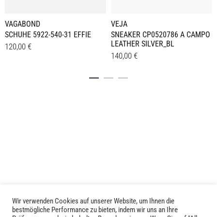
VAGABOND
VEJA
SCHUHE 5922-540-31 EFFIE
SNEAKER CP0520786 A CAMPO
LEATHER SILVER_BL
120,00
€
140,00
€
Dieses
Details
Dieses
Details
Produkt
Produkt
weist
weist
mehrere
mehrere
Varianten
Varianten
auf.
auf.
Die
Die
Optionen
Optionen
können
können
auf
auf
der
der
Produktseite
Produktseite
gewählt
Wir verwenden Cookies auf unserer Website, um Ihnen die
LIVID © 2024
bestmögliche Performance zu bieten, indem wir uns an Ihre
gewählt
werden