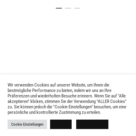
Details
Details
Wir verwenden Cookies auf unserer Website, um Ihnen die
LIVID © 2024
bestmögliche Performance zu bieten, indem wir uns an Ihre
Präferenzen und wiederholten Besuche erinnern. Wenn Sie auf "Alle
akzeptieren" klicken, stimmen Sie der Verwendung "ALLER Cookies"
Kontakt
zu. Sie können jedoch die "Cookie-Einstellungen" besuchen, um eine
persönliche und kontrollierte Zustimmung zu erteilen.
Versandkosten
Cookie Einstellungen
Ablehnen
Alle akzeptieren
Rückgabe
Widerruf