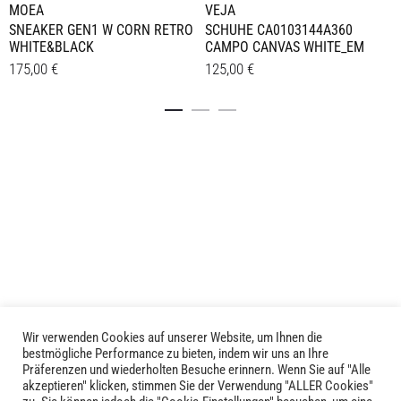
VEJA
MOEA
SCHUHE CA0103144A360
SNEAKER GEN1 W CORN RETRO
CAMPO CANVAS WHITE_EM
WHITE&BLACK
125,00
€
175,00
€
Dieses
Dieses
Details
Details
Produkt
Produkt
weist
weist
mehrere
mehrere
Varianten
Varianten
auf.
auf.
Die
Die
Optionen
Optionen
können
können
auf
auf
der
der
Produktseite
Produktseite
Wir verwenden Cookies auf unserer Website, um Ihnen die
LIVID © 2024
gewählt
bestmögliche Performance zu bieten, indem wir uns an Ihre
gewählt
Präferenzen und wiederholten Besuche erinnern. Wenn Sie auf "Alle
werden
werden
akzeptieren" klicken, stimmen Sie der Verwendung "ALLER Cookies"
Kontakt