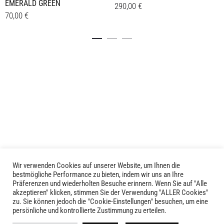
EMERALD GREEN
290,00
€
70,00
€
Dieses
Details
Details
Produkt
weist
mehrere
Varianten
auf.
Die
Optionen
können
auf
der
Produktseite
gewählt
Wir verwenden Cookies auf unserer Website, um Ihnen die
LIVID © 2024
bestmögliche Performance zu bieten, indem wir uns an Ihre
werden
Präferenzen und wiederholten Besuche erinnern. Wenn Sie auf "Alle
akzeptieren" klicken, stimmen Sie der Verwendung "ALLER Cookies"
Kontakt
zu. Sie können jedoch die "Cookie-Einstellungen" besuchen, um eine
persönliche und kontrollierte Zustimmung zu erteilen.
Versandkosten