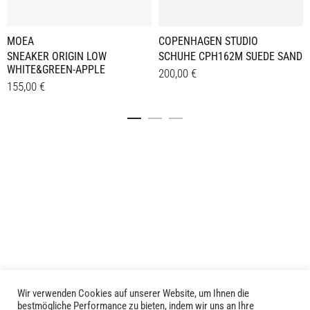
MOEA
COPENHAGEN STUDIO
SNEAKER ORIGIN LOW
SCHUHE CPH162M SUEDE SAND
WHITE&GREEN-APPLE
200,00
€
155,00
€
Dieses
Details
Dieses
Details
Produkt
Produkt
weist
weist
mehrere
mehrere
Varianten
Varianten
auf.
auf.
Die
Die
Optionen
Optionen
können
können
auf
auf
der
der
Produktseite
Produktseite
gewählt
Wir verwenden Cookies auf unserer Website, um Ihnen die
LIVID © 2024
bestmögliche Performance zu bieten, indem wir uns an Ihre
gewählt