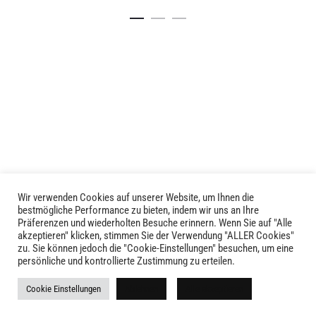
Details
Details
Wir verwenden Cookies auf unserer Website, um Ihnen die
LIVID © 2024
bestmögliche Performance zu bieten, indem wir uns an Ihre
Präferenzen und wiederholten Besuche erinnern. Wenn Sie auf "Alle
akzeptieren" klicken, stimmen Sie der Verwendung "ALLER Cookies"
Kontakt
zu. Sie können jedoch die "Cookie-Einstellungen" besuchen, um eine
persönliche und kontrollierte Zustimmung zu erteilen.
Versandkosten
Cookie Einstellungen
Ablehnen
Alle akzeptieren
Rückgabe
Widerruf