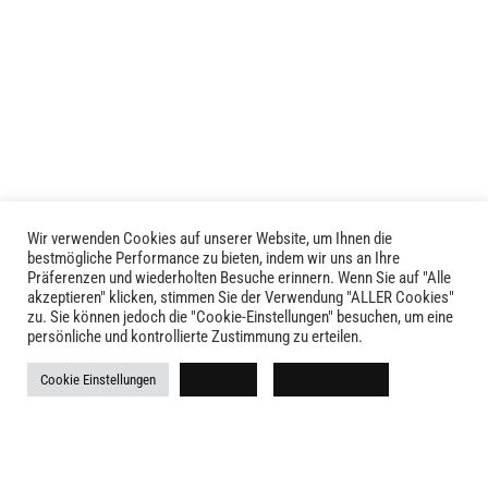
Wir verwenden Cookies auf unserer Website, um Ihnen die
LIVID © 2024
bestmögliche Performance zu bieten, indem wir uns an Ihre
Präferenzen und wiederholten Besuche erinnern. Wenn Sie auf "Alle
akzeptieren" klicken, stimmen Sie der Verwendung "ALLER Cookies"
Kontakt
zu. Sie können jedoch die "Cookie-Einstellungen" besuchen, um eine
persönliche und kontrollierte Zustimmung zu erteilen.
Versandkosten
Cookie Einstellungen
Ablehnen
Alle akzeptieren
Rückgabe
Widerruf
AGB