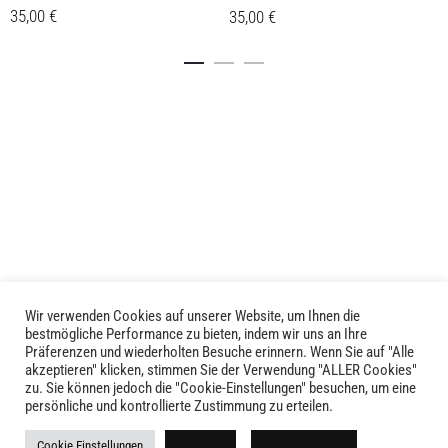
35,00
€
35,00
€
Dieses
Dieses
Details
Details
Produkt
Produkt
weist
weist
mehrere
mehrere
Varianten
Varianten
auf.
auf.
Die
Die
Optionen
Optionen
können
können
auf
auf
der
der
Produktseite
Produktseite
Wir verwenden Cookies auf unserer Website, um Ihnen die
LIVID © 2024
bestmögliche Performance zu bieten, indem wir uns an Ihre
gewählt
gewählt
Präferenzen und wiederholten Besuche erinnern. Wenn Sie auf "Alle
werden
werden
akzeptieren" klicken, stimmen Sie der Verwendung "ALLER Cookies"
Kontakt
zu. Sie können jedoch die "Cookie-Einstellungen" besuchen, um eine
persönliche und kontrollierte Zustimmung zu erteilen.
Versandkosten
Cookie Einstellungen
Ablehnen
Alle akzeptieren
Rückgabe