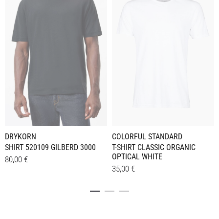
COLORFUL STANDARD
DRYKORN
T-SHIRT CLASSIC ORGANIC
SHIRT 520109 GILBERD 3000
OPTICAL WHITE
80,00
€
35,00
€
Dieses
Details
Dieses
Details
Produkt
Produkt
weist
weist
mehrere
mehrere