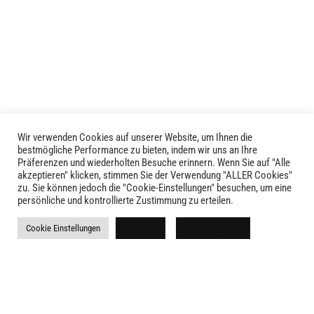
Varianten
Varianten
auf.
auf.
Die
Die
Optionen
Optionen
können
können
auf
auf
der
der
Produktseite
Produktseite
Wir verwenden Cookies auf unserer Website, um Ihnen die
gewählt
LIVID © 2024
bestmögliche Performance zu bieten, indem wir uns an Ihre
gewählt
werden
Präferenzen und wiederholten Besuche erinnern. Wenn Sie auf "Alle
werden
akzeptieren" klicken, stimmen Sie der Verwendung "ALLER Cookies"
Kontakt
zu. Sie können jedoch die "Cookie-Einstellungen" besuchen, um eine
persönliche und kontrollierte Zustimmung zu erteilen.
Versandkosten
Cookie Einstellungen
Ablehnen
Alle akzeptieren
Rückgabe
Widerruf
AGB
Impressum