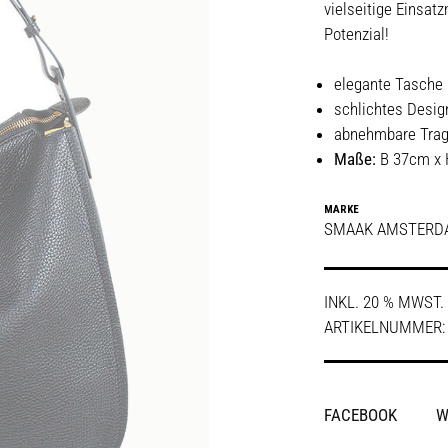
vielseitige Einsat
Potenzial!
elegante Tasche
schlichtes Desig
abnehmbare Tra
Maße:
B 37cm x 
MARKE
SMAAK AMSTERD
INKL. 20 % MWST.
ARTIKELNUMMER
SHARE
FACEBOOK
W