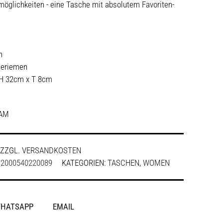
zmöglichkeiten - eine Tasche mit absolutem Favoriten-
n
geriemen
H 32cm x T 8cm
AM
ZZGL.
VERSANDKOSTEN
:
2000540220089
KATEGORIEN:
TASCHEN
,
WOMEN
HATSAPP
EMAIL