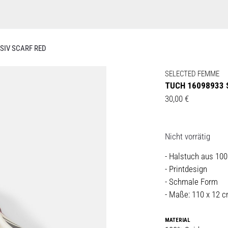
FSIV SCARF RED
SELECTED FEMME
TUCH 16098933 
30,00
€
Nicht vorrätig
- Halstuch aus 10
- Printdesign
- Schmale Form
- Maße: 110 x 12 
MATERIAL