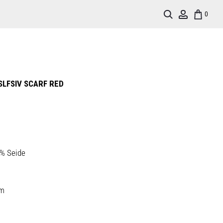
Search
Account
0
SLFSIV SCARF RED
0% Seide
cm