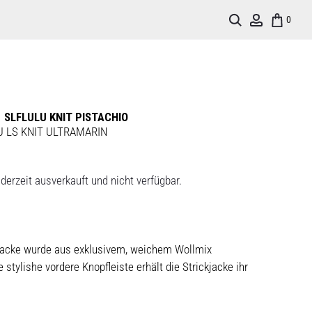
Search
Account
0
 SLFLULU KNIT PISTACHIO
U LS KNIT ULTRAMARIN
derzeit ausverkauft und nicht verfügbar.
kjacke wurde aus exklusivem, weichem Wollmix
e stylishe vordere Knopfleiste erhält die Strickjacke ihr