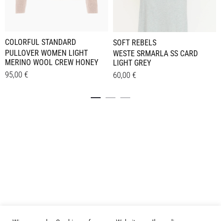
COLORFUL STANDARD
SOFT REBELS
PULLOVER WOMEN LIGHT
WESTE SRMARLA SS CARD
MERINO WOOL CREW HONEY
LIGHT GREY
95,00
€
60,00
€
Dieses
Dieses
Details
Details
Produkt
Produkt
weist
weist
mehrere
mehrere
Varianten
Varianten
auf.
auf.
Die
Die
Optionen
Optionen
können
können
auf
auf
der
der
Produktseite
Produktseite