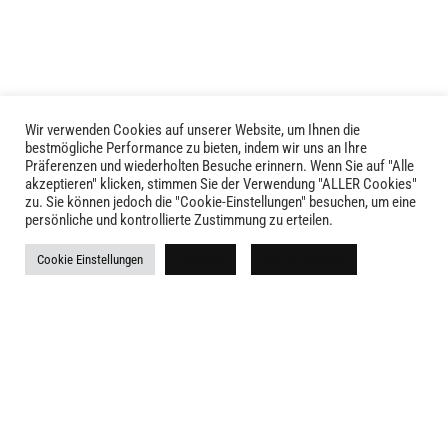
Die
Die
Optionen
Optionen
können
können
auf
auf
der
der
Produktseite
Produktseite
Wir verwenden Cookies auf unserer Website, um Ihnen die
LIVID © 2024
bestmögliche Performance zu bieten, indem wir uns an Ihre
gewählt
gewählt
Präferenzen und wiederholten Besuche erinnern. Wenn Sie auf "Alle
werden
werden
akzeptieren" klicken, stimmen Sie der Verwendung "ALLER Cookies"
Kontakt
zu. Sie können jedoch die "Cookie-Einstellungen" besuchen, um eine
persönliche und kontrollierte Zustimmung zu erteilen.
Versandkosten
Cookie Einstellungen
Ablehnen
Alle akzeptieren
Rückgabe
Widerruf
AGB
Impressum
Datenschutz
Newsletter