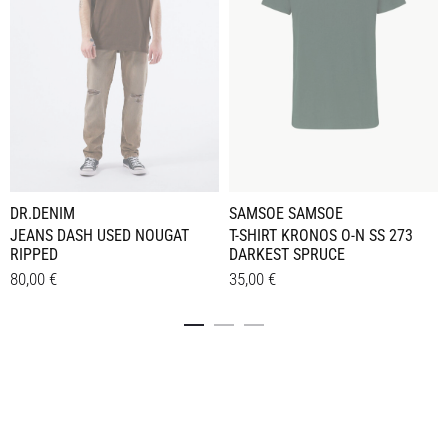
DR.DENIM
SAMSOE SAMSOE
JEANS DASH USED NOUGAT
T-SHIRT KRONOS O-N SS 273
RIPPED
DARKEST SPRUCE
80,00
€
35,00
€
Dieses
Dieses
Details
Details
Produkt
Produkt
weist
weist
mehrere
mehrere
Varianten
Varianten
auf.
auf.