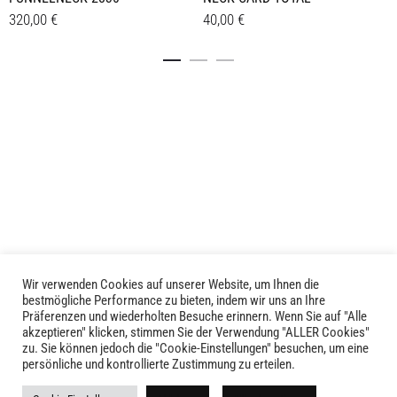
320,00
€
40,00
€
Dieses
Dieses
Details
Details
Produkt
Produkt
weist
weist
mehrere
mehrere
Varianten
Varianten
auf.
auf.
Die
Die
Optionen
Optionen
können
können
auf
auf
der
der
Produktseite
Produktseite
Wir verwenden Cookies auf unserer Website, um Ihnen die
LIVID © 2024
bestmögliche Performance zu bieten, indem wir uns an Ihre
gewählt
gewählt
Präferenzen und wiederholten Besuche erinnern. Wenn Sie auf "Alle
werden
werden
akzeptieren" klicken, stimmen Sie der Verwendung "ALLER Cookies"
Kontakt
zu. Sie können jedoch die "Cookie-Einstellungen" besuchen, um eine
persönliche und kontrollierte Zustimmung zu erteilen.
Versandkosten