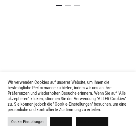
Dieses
Dieses
Details
Details
Produkt
Produkt
weist
weist
mehrere
mehrere
Varianten
Varianten
auf.
auf.
Die
Die
Optionen
Optionen
können
können
auf
auf
der
der
Produktseite
Produktseite
Wir verwenden Cookies auf unserer Website, um Ihnen die
LIVID © 2024
bestmögliche Performance zu bieten, indem wir uns an Ihre
gewählt
gewählt
Präferenzen und wiederholten Besuche erinnern. Wenn Sie auf "Alle
werden
werden
akzeptieren" klicken, stimmen Sie der Verwendung "ALLER Cookies"
Kontakt
zu. Sie können jedoch die "Cookie-Einstellungen" besuchen, um eine
persönliche und kontrollierte Zustimmung zu erteilen.
Versandkosten
Cookie Einstellungen
Ablehnen
Alle akzeptieren
Rückgabe
Widerruf