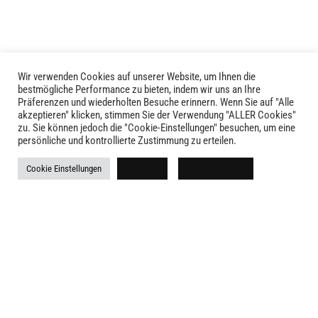
Wir verwenden Cookies auf unserer Website, um Ihnen die
bestmögliche Performance zu bieten, indem wir uns an Ihre
Präferenzen und wiederholten Besuche erinnern. Wenn Sie auf "Alle
akzeptieren" klicken, stimmen Sie der Verwendung "ALLER Cookies"
zu. Sie können jedoch die "Cookie-Einstellungen" besuchen, um eine
persönliche und kontrollierte Zustimmung zu erteilen.
LIVID © 2024
Cookie Einstellungen
Ablehnen
Alle akzeptieren
Kontakt
Versandkosten
Rückgabe
Widerruf
AGB
Impressum