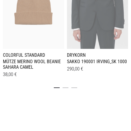
DRYKORN
COLORFUL STANDARD
SAKKO 190001 IRVING_SK 1000
MÜTZE MERINO WOOL BEANIE
SAHARA CAMEL
290,00
€
38,00
€
Dieses
Details
Details
Produkt
weist
mehrere
Varianten
auf.
Die
Optionen