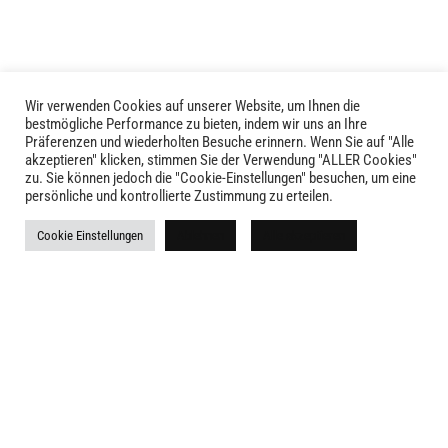
können
auf
der
Produktseite
gewählt
Wir verwenden Cookies auf unserer Website, um Ihnen die
LIVID © 2024
bestmögliche Performance zu bieten, indem wir uns an Ihre
werden
Präferenzen und wiederholten Besuche erinnern. Wenn Sie auf "Alle
akzeptieren" klicken, stimmen Sie der Verwendung "ALLER Cookies"
Kontakt
zu. Sie können jedoch die "Cookie-Einstellungen" besuchen, um eine
persönliche und kontrollierte Zustimmung zu erteilen.
Versandkosten
Cookie Einstellungen
Ablehnen
Alle akzeptieren
Rückgabe
Widerruf
AGB
Impressum
Datenschutz
Newsletter