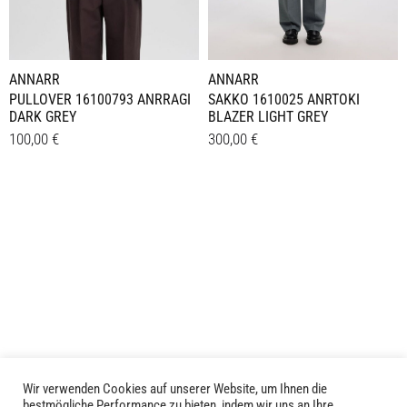
Produktseite
gewählt
gewählt
werden
werden
ANNARR
ANNARR
SAKKO 1610025 ANRTOKI
PULLOVER 16100793 ANRRAGI
BLAZER LIGHT GREY
DARK GREY
300,00
€
100,00
€
Dieses
Dieses
Details
Details
Produkt
Produkt
weist
weist
mehrere
mehrere
Varianten
Varianten
auf.
auf.
Die
Die
Optionen
Optionen
können
können
auf
auf
der
der
Wir verwenden Cookies auf unserer Website, um Ihnen die
bestmögliche Performance zu bieten, indem wir uns an Ihre
Produktseite
Produktseite