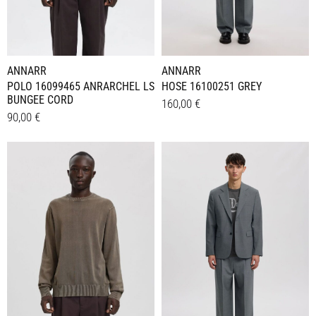
ANNARR
ANNARR
POLO 16099465 ANRARCHEL LS
HOSE 16100251 GREY
BUNGEE CORD
160,00
€
90,00
€
Dieses
Details
Dieses
Details
Produkt
Produkt
weist
weist
mehrere
mehrere
Varianten
Varianten
auf.
auf.
Die
Die
Optionen
Optionen
können
können
auf
auf
der
der
Produktseite