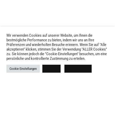
Wir verwenden Cookies auf unserer Website, um Ihnen die
LIVID © 2024
bestmögliche Performance zu bieten, indem wir uns an Ihre
Präferenzen und wiederholten Besuche erinnern. Wenn Sie auf "Alle
akzeptieren" klicken, stimmen Sie der Verwendung "ALLER Cookies"
Kontakt
zu. Sie können jedoch die "Cookie-Einstellungen" besuchen, um eine
persönliche und kontrollierte Zustimmung zu erteilen.
Versandkosten
Cookie Einstellungen
Ablehnen
Alle akzeptieren
Rückgabe
Widerruf
AGB
Impressum
Datenschutz