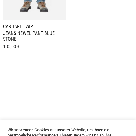
Produktseite
Produktseite
gewählt
gewählt
werden
werden
CARHARTT WIP
JEANS NEWEL PANT BLUE
STONE
100,00
€
Dieses
Details
Produkt
weist
mehrere
Varianten
auf.
Die
Optionen
können
auf
der
Wir verwenden Cookies auf unserer Website, um Ihnen die
bestmögliche Performance zu bieten, indem wir uns an Ihre
Produktseite