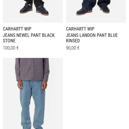
CARHARTT WIP
CARHARTT WIP
JEANS NEWEL PANT BLACK
JEANS LANDON PANT BLUE
STONE
RINSED
100,00
€
90,00
€
Dieses
Dieses
Details
Details
Produkt
Produkt
weist
weist
mehrere
mehrere
Varianten
Varianten
auf.
auf.
Die
Die
Optionen
Optionen
können
können
auf
auf
der
der