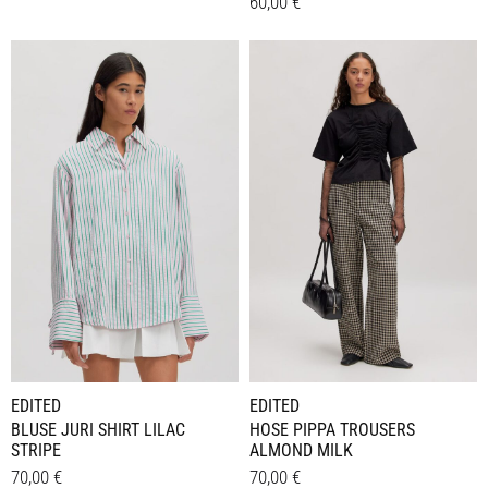
60,00
€
Dieses
Details
Dieses
Details
Produkt
Produkt
weist
weist
mehrere
mehrere
Varianten
Varianten
auf.
auf.
Die
Die
Optionen
Optionen
können
können
auf
auf
der
der
Produktseite
Produktseite
gewählt
gewählt
werden
werden
EDITED
EDITED
BLUSE JURI SHIRT LILAC
HOSE PIPPA TROUSERS
STRIPE
ALMOND MILK
70,00
€
70,00
€