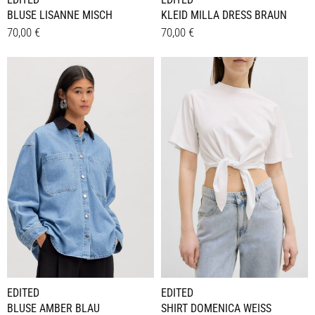
BLUSE LISANNE MISCH
KLEID MILLA DRESS BRAUN
70,00
€
70,00
€
Dieses
Dieses
Details
Details
Produkt
Produkt
weist
weist
mehrere
mehrere
Varianten
Varianten
auf.
auf.
Die
Die
Optionen
Optionen
können
können
auf
auf
der
der
Produktseite
Produktseite
gewählt
gewählt
werden
werden
EDITED
EDITED
BLUSE AMBER BLAU
SHIRT DOMENICA WEISS