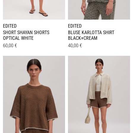
Produktseite
gewählt
gewählt
werden
werden
EDITED
EDITED
BLUSE KARLOTTA SHIRT
SHORT SHAYAN SHORTS
BLACK+CREAM
OPTICAL WHITE
40,00
€
60,00
€
Dieses
Dieses
Details
Details
Produkt
Produkt
weist
weist
mehrere
mehrere
Varianten
Varianten
auf.
auf.
Die
Die
Optionen
Optionen
können
können
auf
auf
der
der
Produktseite
Produktseite