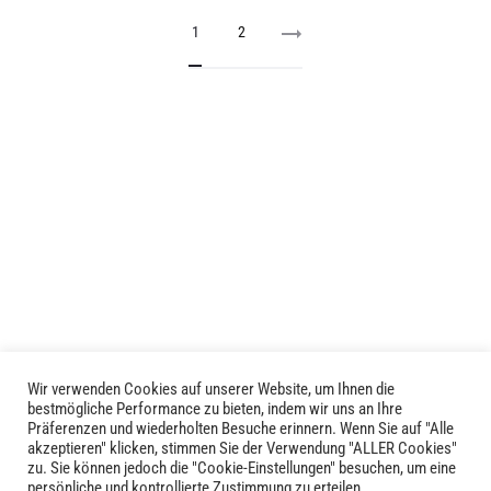
Produkt
weist
1
2
weist
mehrere
mehrere
Varianten
Varianten
auf.
auf.
Die
Die
Optionen
Optionen
können
können
auf
auf
der
der
Produktseite
Produktseite
gewählt
gewählt
werden
werden
Wir verwenden Cookies auf unserer Website, um Ihnen die
bestmögliche Performance zu bieten, indem wir uns an Ihre
Präferenzen und wiederholten Besuche erinnern. Wenn Sie auf "Alle
akzeptieren" klicken, stimmen Sie der Verwendung "ALLER Cookies"
zu. Sie können jedoch die "Cookie-Einstellungen" besuchen, um eine
LIVID © 2024
persönliche und kontrollierte Zustimmung zu erteilen.