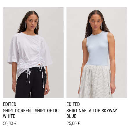
Dieses
Dieses
Details
Details
Produkt
Produkt
weist
weist
mehrere
mehrere
Varianten
Varianten
auf.
auf.
Die
Die
Optionen
Optionen
können
können
auf
auf
der
der
Produktseite
Produktseite
gewählt
gewählt
werden
werden
EDITED
EDITED
SHIRT DOREEN T-SHIRT OPTIC
SHIRT NAELA TOP SKYWAY
WHITE
BLUE
50,00
€
25,00
€