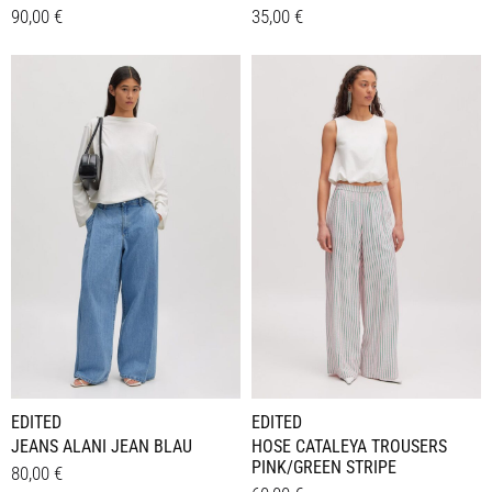
90,00
€
35,00
€
Dieses
Dieses
Details
Details
Produkt
Produkt
weist
weist
mehrere
mehrere
Varianten
Varianten
auf.
auf.
Die
Die
Optionen
Optionen
können
können
auf
auf
der
der
Produktseite
Produktseite
gewählt
gewählt
werden
werden
EDITED
EDITED
JEANS ALANI JEAN BLAU
HOSE CATALEYA TROUSERS
PINK/GREEN STRIPE
80,00
€