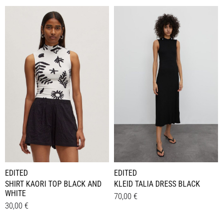
Dieses
Dieses
Details
Details
Produkt
Produkt
weist
weist
mehrere
mehrere
Varianten
Varianten
auf.
auf.
Die
Die
Optionen
Optionen
können
können
auf
auf
der
der
Produktseite
Produktseite
gewählt
gewählt
werden
werden
EDITED
EDITED
SHIRT KAORI TOP BLACK AND
KLEID TALIA DRESS BLACK
WHITE
70,00
€
30,00
€
Dieses
Details
Dieses
Details