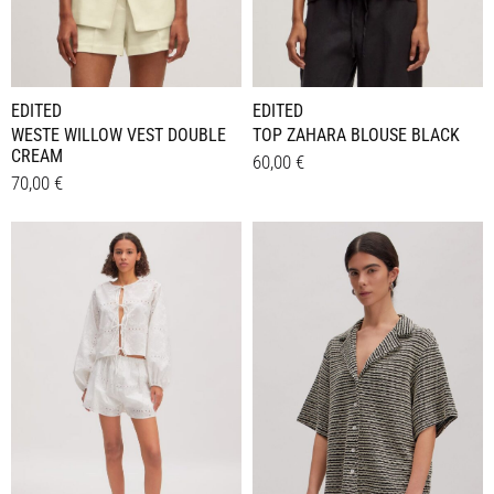
EDITED
EDITED
WESTE WILLOW VEST DOUBLE
TOP ZAHARA BLOUSE BLACK
CREAM
60,00
€
70,00
€
Dieses
Details
Dieses
Details
Produkt
Produkt
weist
weist
mehrere
mehrere
Varianten
Varianten
auf.
auf.
Die
Die
Optionen
Optionen
können
können
auf
auf
der
der
Produktseite