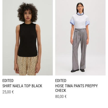
Produkt
Produkt
weist
weist
mehrere
mehrere
Varianten
Varianten
auf.
auf.
Die
Die
Optionen
Optionen
können
können
auf
auf
der
der
Produktseite
Produktseite
gewählt
gewählt
werden
werden
EDITED
EDITED
SHIRT NAELA TOP BLACK
HOSE TIMA PANTS PREPPY
CHECK
25,00
€
80,00
€
Dieses
Details
Dieses
Details
Produkt