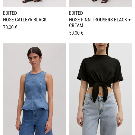
werden
werden
EDITED
EDITED
HOSE CATLEYA BLACK
HOSE FINN TROUSERS BLACK +
CREAM
70,00
€
50,00
€
Dieses
Details
Dieses
Details
Produkt
Produkt
weist
weist
mehrere
mehrere
Varianten
Varianten
auf.
auf.
Die
Die
Optionen
Optionen
können
können
auf
auf
der
der
Produktseite
Produktseite
gewählt
gewählt
werden