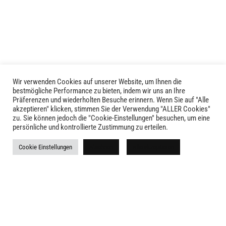
Die
Die
Optionen
Optionen
können
können
auf
auf
der
der
Produktseite
Produktseite
gewählt
Wir verwenden Cookies auf unserer Website, um Ihnen die
gewählt
LIVID © 2024
bestmögliche Performance zu bieten, indem wir uns an Ihre
werden
werden
Präferenzen und wiederholten Besuche erinnern. Wenn Sie auf "Alle
akzeptieren" klicken, stimmen Sie der Verwendung "ALLER Cookies"
Kontakt
zu. Sie können jedoch die "Cookie-Einstellungen" besuchen, um eine
persönliche und kontrollierte Zustimmung zu erteilen.
Versandkosten
Cookie Einstellungen
Ablehnen
Alle akzeptieren
Rückgabe
Widerruf
AGB
Impressum
Datenschutz