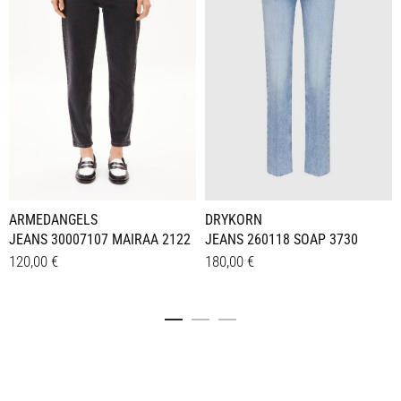
ARMEDANGELS
DRYKORN
JEANS 30007107 MAIRAA 2122
JEANS 260118 SOAP 3730
120,00
€
180,00
€
Dieses
Dieses
Details
Details
Produkt
Produkt
weist
weist
mehrere
mehrere
Varianten
Varianten
auf.
auf.