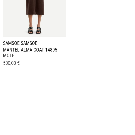
SAMSOE SAMSOE
MANTEL ALMA COAT 14895
MOLE
500,00
€
Dieses
Details
Produkt
weist
mehrere
Varianten
auf.
Die
Optionen
können