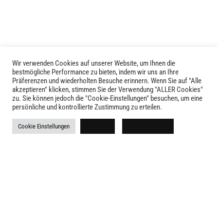
auf
der
Produktseite
gewählt
werden
Wir verwenden Cookies auf unserer Website, um Ihnen die
bestmögliche Performance zu bieten, indem wir uns an Ihre
Präferenzen und wiederholten Besuche erinnern. Wenn Sie auf "Alle
akzeptieren" klicken, stimmen Sie der Verwendung "ALLER Cookies"
zu. Sie können jedoch die "Cookie-Einstellungen" besuchen, um eine
persönliche und kontrollierte Zustimmung zu erteilen.
LIVID © 2024
Cookie Einstellungen
Ablehnen
Alle akzeptieren
Kontakt
Versandkosten
Rückgabe
Widerruf
AGB