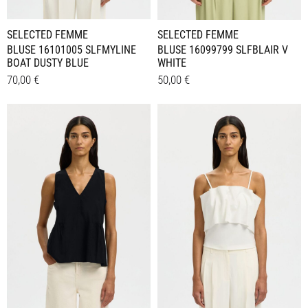
werden
werden
SELECTED FEMME
SELECTED FEMME
BLUSE 16101005 SLFMYLINE
BLUSE 16099799 SLFBLAIR V
BOAT DUSTY BLUE
WHITE
70,00
€
50,00
€
Dieses
Dieses
Details
Details
Produkt
Produkt
weist
weist
mehrere
mehrere
Varianten
Varianten
auf.
auf.
Die
Die
Optionen
Optionen
können
können
auf
auf
der
der
Produktseite
Produktseite
gewählt
gewählt