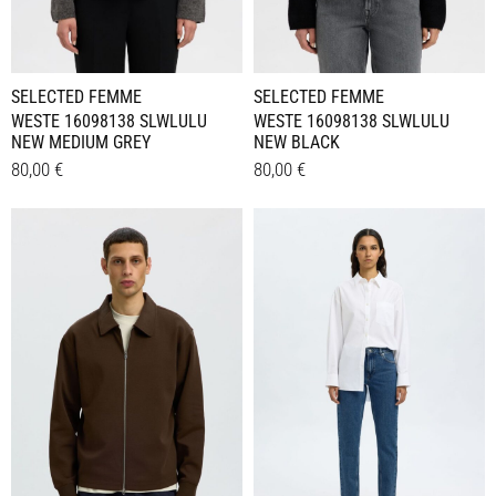
Produktseite
Produktseite
gewählt
gewählt
werden
werden
SELECTED FEMME
SELECTED FEMME
WESTE 16098138 SLWLULU
WESTE 16098138 SLWLULU
NEW BLACK
NEW MEDIUM GREY
80,00
€
80,00
€
Dieses
Dieses
Details
Details
Produkt
Produkt
weist
weist
mehrere
mehrere
Varianten
Varianten
auf.
auf.
Die
Die
Optionen
Optionen
können
können
auf
auf
der
der
Produktseite
Produktseite