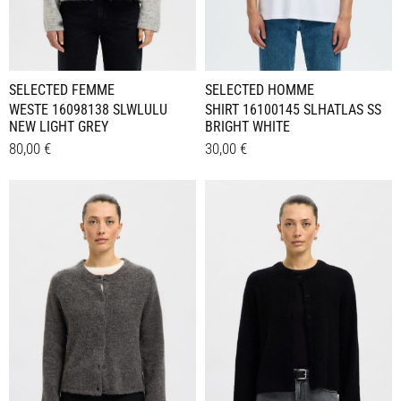
SELECTED FEMME
SELECTED HOMME
WESTE 16098138 SLWLULU
SHIRT 16100145 SLHATLAS SS
NEW LIGHT GREY
BRIGHT WHITE
80,00
€
30,00
€
Dieses
Dieses
Details
Details
Produkt
Produkt
weist
weist
mehrere
mehrere
Varianten
Varianten
auf.
auf.
Die
Die
Optionen
Optionen
können
können
auf
auf
der
der