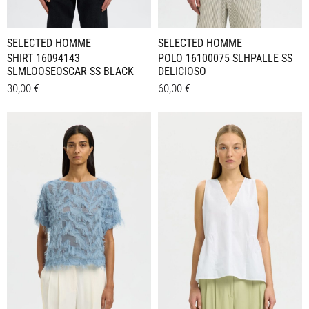
gewählt
gewählt
werden
werden
SELECTED HOMME
SELECTED HOMME
SHIRT 16094143
POLO 16100075 SLHPALLE SS
SLMLOOSEOSCAR SS BLACK
DELICIOSO
30,00
€
60,00
€
Dieses
Dieses
Details
Details
Produkt
Produkt
weist
weist
mehrere
mehrere
Varianten
Varianten
auf.
auf.
Die
Die
Optionen
Optionen
können
können
auf
auf
der
der
Produktseite
Produktseite
gewählt
gewählt