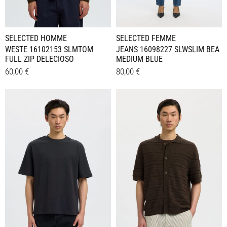
gewählt
gewählt
werden
werden
SELECTED HOMME
SELECTED FEMME
WESTE 16102153 SLMTOM
JEANS 16098227 SLWSLIM BEA
FULL ZIP DELECIOSO
MEDIUM BLUE
60,00
€
80,00
€
Dieses
Dieses
Details
Details
Produkt
Produkt
weist
weist
mehrere
mehrere
Varianten
Varianten
auf.
auf.
Die
Die
Optionen
Optionen
können
können
auf
auf
der
der
Produktseite
Produktseite