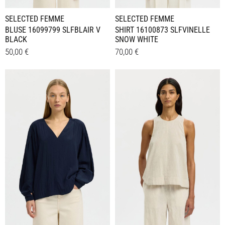
werden
werden
SELECTED FEMME
SELECTED FEMME
BLUSE 16099799 SLFBLAIR V
SHIRT 16100873 SLFVINELLE
BLACK
SNOW WHITE
50,00
€
70,00
€
Dieses
Dieses
Details
Details
Produkt
Produkt
weist
weist
mehrere
mehrere
Varianten
Varianten
auf.
auf.
Die
Die
Optionen
Optionen
können
können
auf
auf
der
der
Produktseite
Produktseite
gewählt
gewählt
werden
werden