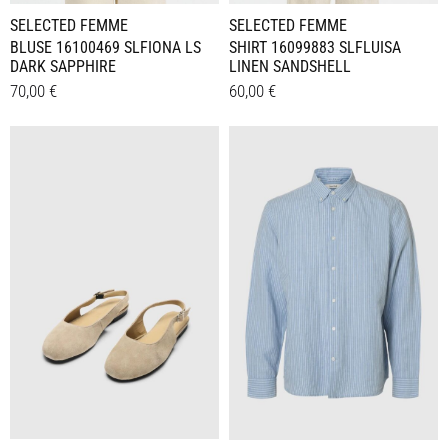
SELECTED FEMME
SELECTED FEMME
BLUSE 16100469 SLFIONA LS
SHIRT 16099883 SLFLUISA
DARK SAPPHIRE
LINEN SANDSHELL
70,00
€
60,00
€
Dieses
Dieses
Details
Details
Produkt
Produkt
weist
weist
mehrere
mehrere
Varianten
Varianten
auf.
auf.
Die
Die
Optionen
Optionen
können
können
auf
auf
der
der
Produktseite
Produktseite
gewählt
gewählt
werden
werden