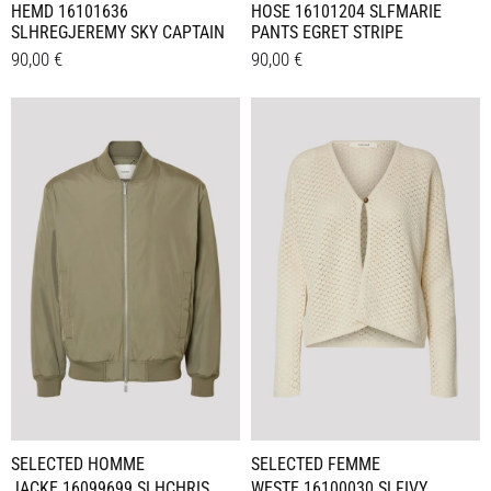
HEMD 16101636
HOSE 16101204 SLFMARIE
SLHREGJEREMY SKY CAPTAIN
PANTS EGRET STRIPE
90,00
€
90,00
€
Dieses
Dieses
Details
Details
Produkt
Produkt
weist
weist
mehrere
mehrere
Varianten
Varianten
auf.
auf.
Die
Die
Optionen
Optionen
können
können
auf
auf
der
der
Produktseite
Produktseite
gewählt
gewählt
werden
werden
SELECTED HOMME
SELECTED FEMME
JACKE 16099699 SLHCHRIS
WESTE 16100030 SLFIVY