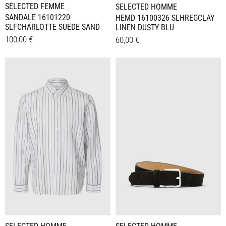
SELECTED FEMME
SELECTED HOMME
SANDALE 16101220
HEMD 16100326 SLHREGCLAY
SLFCHARLOTTE SUEDE SAND
LINEN DUSTY BLU
100,00
€
60,00
€
Dieses
Dieses
Details
Details
Produkt
Produkt
weist
weist
mehrere
mehrere
Varianten
Varianten
auf.
auf.
Die
Die
Optionen
Optionen
können
können
auf
auf
der
der
Produktseite
Produktseite
gewählt
gewählt
werden
werden