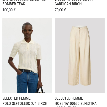
BOMBER TEAK
CARDIGAN BIRCH
100,00
€
70,00
€
Dieses
Dieses
Details
Details
Produkt
Produkt
weist
weist
mehrere
mehrere
Varianten
Varianten
auf.
auf.
Die
Die
Optionen
Optionen
können
können
auf
auf
der
der
Produktseite
Produktseite
gewählt
gewählt
werden
werden
SELECTED FEMME
SELECTED FEMME
POLO SLFTOLEDO 2/4 BIRCH
HOSE 16100630 SLFEXTRA