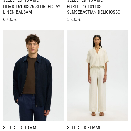
SELECTED HOMME
SELECTED HOMME
GÜRTEL 16101103
HEMD 16100326 SLHREGCLAY
SLMSEBASTIAN DELICIOSSO
LINEN BALSAM
55,00
€
60,00
€
Dieses
Dieses
Details
Details
Produkt
Produkt
weist
weist
mehrere
mehrere
Varianten
Varianten
auf.
auf.
Die
Die
Optionen
Optionen
können
können
auf
auf
der
der
Produktseite
Produktseite
gewählt
gewählt
werden
werden
SELECTED HOMME
SELECTED FEMME