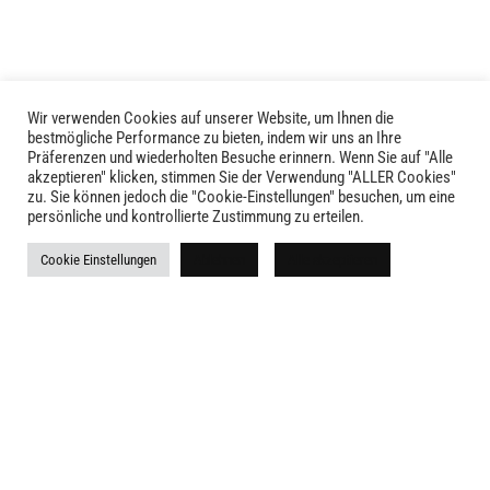
Wir verwenden Cookies auf unserer Website, um Ihnen die
bestmögliche Performance zu bieten, indem wir uns an Ihre
Präferenzen und wiederholten Besuche erinnern. Wenn Sie auf "Alle
akzeptieren" klicken, stimmen Sie der Verwendung "ALLER Cookies"
zu. Sie können jedoch die "Cookie-Einstellungen" besuchen, um eine
persönliche und kontrollierte Zustimmung zu erteilen.
LIVID © 2024
Cookie Einstellungen
Ablehnen
Alle akzeptieren
Kontakt
Versandkosten
Rückgabe
Widerruf
AGB
Impressum