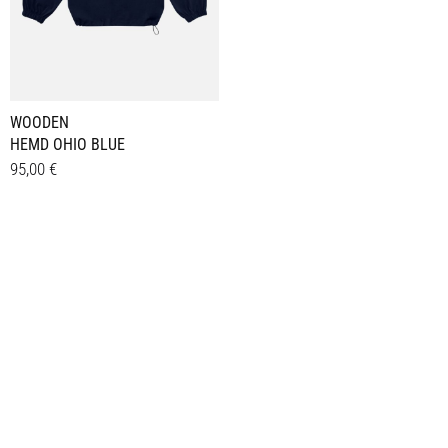
WOODEN
HEMD OHIO BLUE
95,00
€
Dieses
Details
Produkt
weist
mehrere
Varianten
auf.
Die
Optionen
können
auf
der