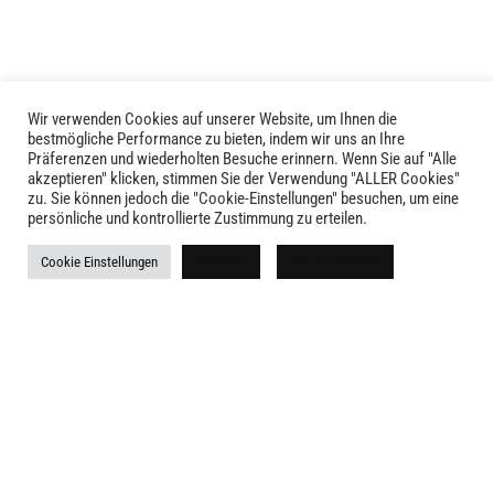
Produktseite
gewählt
werden
Wir verwenden Cookies auf unserer Website, um Ihnen die
bestmögliche Performance zu bieten, indem wir uns an Ihre
Präferenzen und wiederholten Besuche erinnern. Wenn Sie auf "Alle
akzeptieren" klicken, stimmen Sie der Verwendung "ALLER Cookies"
zu. Sie können jedoch die "Cookie-Einstellungen" besuchen, um eine
persönliche und kontrollierte Zustimmung zu erteilen.
LIVID © 2024
Cookie Einstellungen
Ablehnen
Alle akzeptieren
Kontakt
Versandkosten
Rückgabe
Widerruf
AGB
Impressum