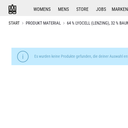
WOMENS
MENS
STORE
JOBS
MARKEN
START
PRODUKT MATERIAL
64 % LYOCELL (LENZING), 32 % BAU
Es wurden keine Produkte gefunden, die deiner Auswahl en