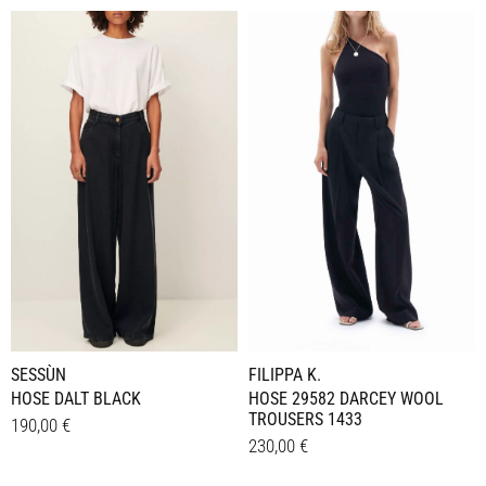
SESSÙN
FILIPPA K.
HOSE DALT BLACK
HOSE 29582 DARCEY WOOL
TROUSERS 1433
190,00
€
230,00
€
Dieses
Details
Dieses
Details
Produkt