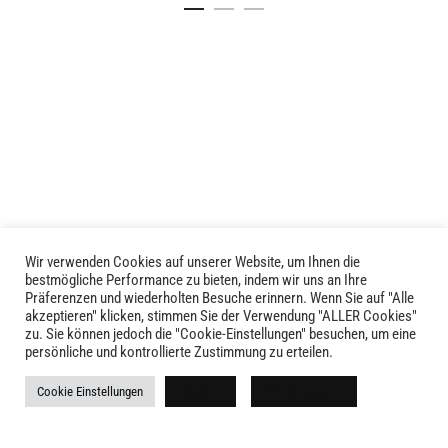
Produkt
weist
weist
mehrere
mehrere
Varianten
Varianten
auf.
auf.
Die
Die
Optionen
Optionen
können
können
auf
auf
der
der
Produktseite
Produktseite
gewählt
Wir verwenden Cookies auf unserer Website, um Ihnen die
LIVID © 2024
bestmögliche Performance zu bieten, indem wir uns an Ihre
gewählt
werden
Präferenzen und wiederholten Besuche erinnern. Wenn Sie auf "Alle
werden
akzeptieren" klicken, stimmen Sie der Verwendung "ALLER Cookies"
Kontakt
zu. Sie können jedoch die "Cookie-Einstellungen" besuchen, um eine
persönliche und kontrollierte Zustimmung zu erteilen.
Versandkosten
Cookie Einstellungen
Ablehnen
Alle akzeptieren
Rückgabe
Widerruf